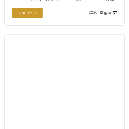
والمدرسة التي لا تواكب هذا التحول ستخرج طلاباً غير مستعدين
لمتطلبات العصر. لهذا السبب، عندما تبحث عن مدرسة لطفلك في
مايو 12, 2026
قراءة المزيد
جدة، يجب أن يكون التحول الرقمي على…