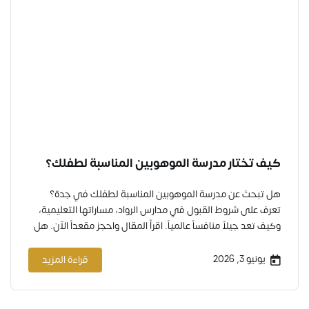
كيف تختار مدرسة الموهوبين المناسبة لطفلك؟
هل تبحث عن مدرسة الموهوبين المناسبة لطفلك في جدة؟
تعرف على شروط القبول في مدارس الرواد، مساراتها التعليمية،
وكيف تعد جيلاً منافساً عالمياً. اقرأ المقال واحجز مقعداً الآن. هل
تشعر أن طفلك يفكر بطريقة مختلفة؟ هل يطرح أسئلة عميقة
غير معتادة، أو يظهر فضولاً معرفياً يفوق أقرانه؟ قد يكون طفلك
يونيو 3, 2026
قراءة المزيد
موهوباً، ويحتاج إلى بيئة خاصة…