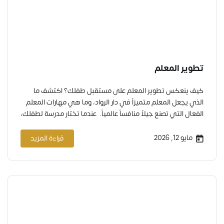
تطوير المعلم
كيف ينعكس تطوير المعلم على مستقبل طفلك؟ اكتشف ما
الذي يجعل المعلم متميزاً في دار الرواد، وما هي مهارات المعلم
الفعال التي تصنع جيلاً منافساً عالمياً. عندما تختار مدرسة لطفلك،
فأنت لا تختار مبنى أو منهجاً فقط. أنت في الحقيقة تختار المعلم
الذي سيقضي ساعات طويلة مع أغلى ما تملك. تختار من سيصنع
مايو 12, 2026
قراءة المزيد
شخصيته، ويشكل…