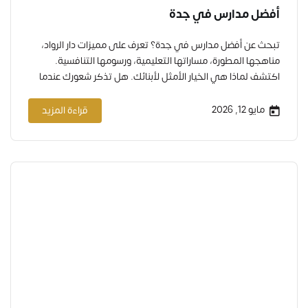
أفضل مدارس في جدة
تبحث عن أفضل مدارس في جدة؟ تعرف على مميزات دار الرواد،
مناهجها المطورة، مساراتها التعليمية، ورسومها التنافسية.
اكتشف لماذا هي الخيار الأمثل لأبنائك. هل تذكر شعورك عندما
كنت تبحث عن مدرسة لطفلك لأول مرة؟ تلك الليالي الطويلة
التي قضيتها تقارن بين المدارس، تقرأ الآراء، وتستفسر من الأهل
مايو 12, 2026
قراءة المزيد
والأصدقاء. اختيار المدرسة المناسبة في جدة ليس مجرد…