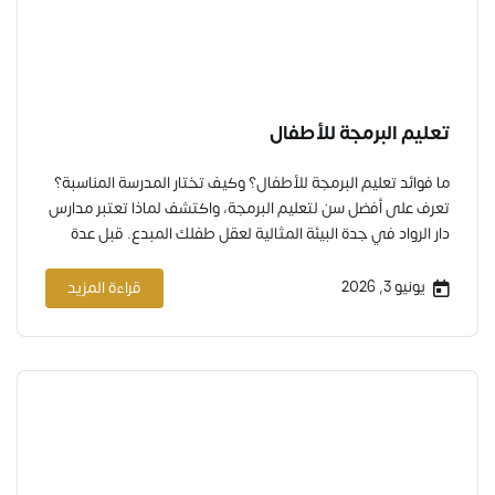
تعليم البرمجة للأطفال
ما فوائد تعليم البرمجة للأطفال؟ وكيف تختار المدرسة المناسبة؟
تعرف على أفضل سن لتعليم البرمجة، واكتشف لماذا تعتبر مدارس
دار الرواد في جدة البيئة المثالية لعقل طفلك المبدع. قبل عدة
سنوات، كانت البرمجة مهارة تخصصية لا يعرفها إلا نخبة محدودة،
أما اليوم، فهي لغة العصر التي يفترض أن يتقنها الجميع، مثل
يونيو 3, 2026
قراءة المزيد
القراءة والكتابة تماماً. لكن…