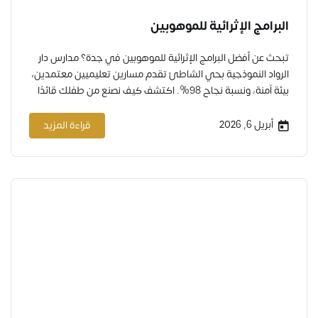
البرامج الإثرائية للموهوبين
تبحث عن أفضل البرامج الإثرائية للموهوبين في جدة؟ مدارس دار
الرواد النموذجية بحي الشاطئ تقدم مسارين تعليميين معتمدين،
بيئة آمنة، ونسبة نجاح 98%. اكتشف كيف نصنع من طفلك قائدًا
مبدعًا. هل لاحظت يومًا أن طفلك يسأل أسئلة لا يتوقف عندها؟
يسأل لماذا السماء زرقاء؟ ثم لماذا لا نرى النجوم نهارًا؟ ثم كيف
أبريل 6, 2026
قراءة المزيد
تطير الطيور؟ ثم…