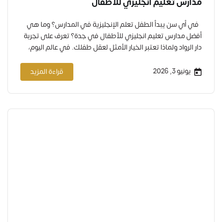
مدارس تعليم انجليزي للأطفال
في أي سن يبدأ الطفل تعلم الإنجليزية في المدارس؟ وما هي
أفضل مدارس تعليم انجليزي للأطفال في جدة؟ تعرف على تجربة
دار الرواد ولماذا تعتبر الخيار الأمثل لعقل طفلك. في عالم اليوم،
لم تعد الإنجليزية مجرد مادة دراسية ندرسها لننجح في الاختبارات.
أصبحت مفتاحاً أساسياً لدخول الجامعات العالمية، والحصول على
يونيو 3, 2026
قراءة المزيد
فرص عمل متميزة، وفهم…