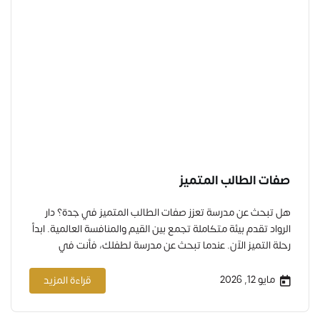
صفات الطالب المتميز
هل تبحث عن مدرسة تعزز صفات الطالب المتميز في جدة؟ دار
الرواد تقدم بيئة متكاملة تجمع بين القيم والمنافسة العالمية. ابدأ
رحلة التميز الآن. عندما تبحث عن مدرسة لطفلك، فأنت في
الحقيقة تبحث عن إجابة لسؤال واحد محوري: كيف أصنع من
طفلي شخصاً استثنائياً؟ لست وحدك في هذا السعي. كل أب وأم
مايو 12, 2026
قراءة المزيد
في جدة يحلم…