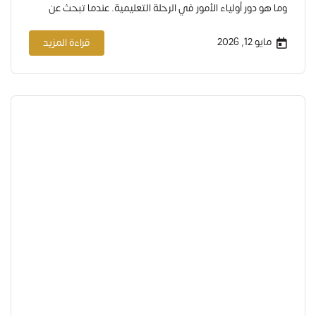
وما هو دور أولياء الأمور في الرحلة التعليمية. عندما تبحث عن
مدرسة لطفلك في جدة، فأنت بحاجة لمن سبقك بخبرته. تجارب
أولياء الأمور السابقين هي ميزانك الحقيقي لمعرفة جودة أي
مايو 12, 2026
قراءة المزيد
مدرسة. في مدارس دار الرواد…