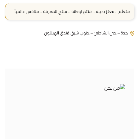
متعلّم .. معتز بدينه .. منتمٍ لوطنه .. منتج للمعرفة .. منافس عالمياً
جدة – حي الشاطئ – جنوب شرق فندق الهيلتون