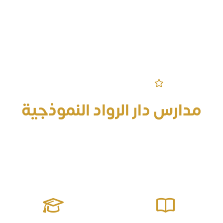
مرحباً بكم في الموقع الرسمي
مدارس دار الرواد النموذجية
قادرة على إعداد جيل منافس على الصدارة معزز للقيم مؤثر في
مجتمعه يمتلك المهارات الحياتية وصولاً للتميز والإبداع ومواجهة
التحديات