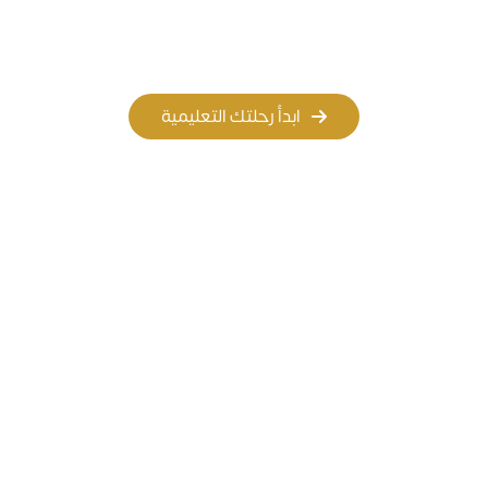
المسار الأهلي
المسار العالمي
ابدأ رحلتك التعليمية