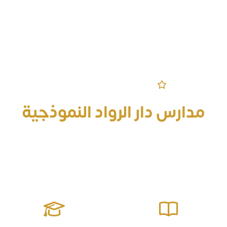
مرحباً بكم في الموقع الرسمي
مدارس دار الرواد النموذجية
قادرة على إعداد جيل منافس على الصدارة معزز للقيم مؤثر في
مجتمعه يمتلك المهارات الحياتية وصولاً للتميز والإبداع ومواجهة
التحديات