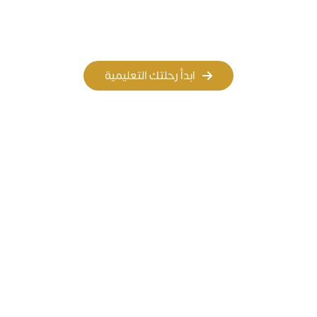
المسار الأهلي
المسار العالمي
ابدأ رحلتك التعليمية