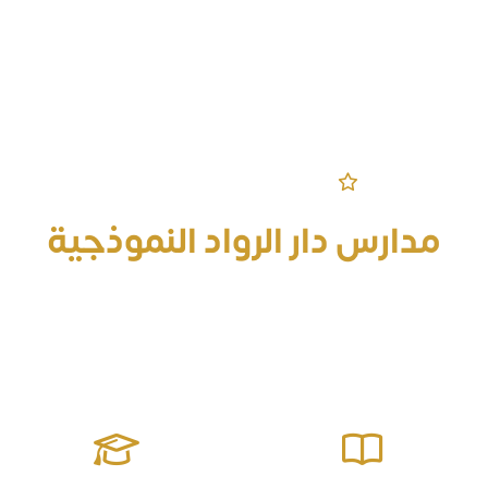
مرحباً بكم في الموقع الرسمي
مدارس دار الرواد النموذجية
قادرة على إعداد جيل منافس على الصدارة معزز للقيم مؤثر في
مجتمعه يمتلك المهارات الحياتية وصولاً للتميز والإبداع ومواجهة
التحديات