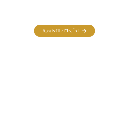
المسار الأهلي
المسار العالمي
ابدأ رحلتك التعليمية