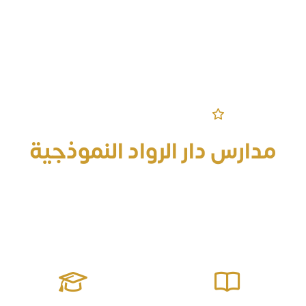
مرحباً بكم في الموقع الرسمي
مدارس دار الرواد النموذجية
قادرة على إعداد جيل منافس على الصدارة معزز للقيم مؤثر في
مجتمعه يمتلك المهارات الحياتية وصولاً للتميز والإبداع ومواجهة
التحديات