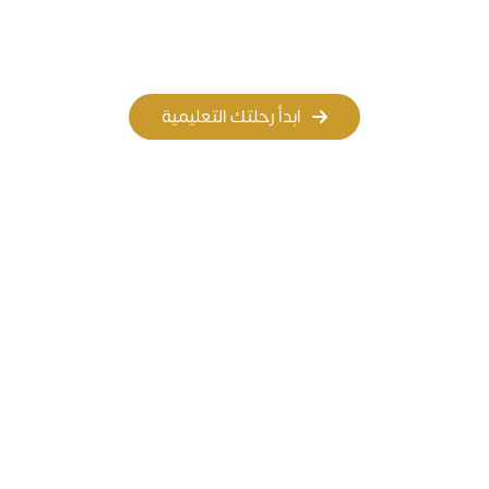
المسار الأهلي
المسار العالمي
ابدأ رحلتك التعليمية