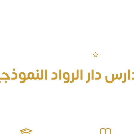
مرحباً بكم في الموقع الرسمي
رس دار الرواد النموذج
 جيل منافس على الصدارة معزز للقيم مؤثر في مجتمعه 
الحياتية وصولاً للتميز والإبداع ومواجهة التحديات