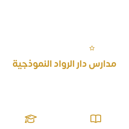
مرحباً بكم في الموقع الرسمي
مدارس دار الرواد النموذجية
قادرة على إعداد جيل منافس على الصدارة معزز للقيم مؤثر في
مجتمعه يمتلك المهارات الحياتية وصولاً للتميز والإبداع ومواجهة
التحديات