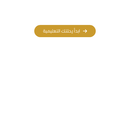
المسار الأهلي
المسار العالمي
ابدأ رحلتك التعليمية