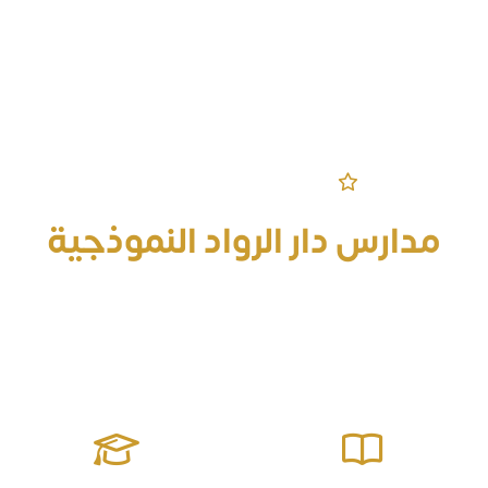
مرحباً بكم في الموقع الرسمي
مدارس دار الرواد النموذجية
قادرة على إعداد جيل منافس على الصدارة معزز للقيم مؤثر في
مجتمعه يمتلك المهارات الحياتية وصولاً للتميز والإبداع ومواجهة
التحديات