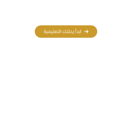
المسار الأهلي
المسار العالمي
ابدأ رحلتك التعليمية