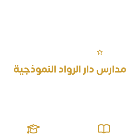
مرحباً بكم في الموقع الرسمي
مدارس دار الرواد النموذجية
قادرة على إعداد جيل منافس على الصدارة معزز للقيم مؤثر في
مجتمعه يمتلك المهارات الحياتية وصولاً للتميز والإبداع ومواجهة
التحديات