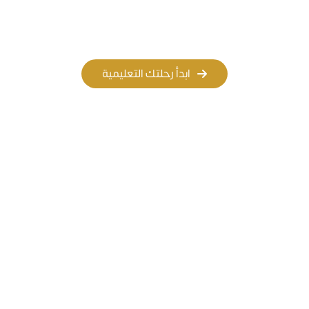
المسار الأهلي
المسار العالمي
ابدأ رحلتك التعليمية