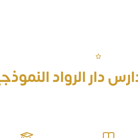
مرحباً بكم في الموقع الرسمي
رس دار الرواد النموذج
 جيل منافس على الصدارة معزز للقيم مؤثر في مجتمعه 
الحياتية وصولاً للتميز والإبداع ومواجهة التحديات