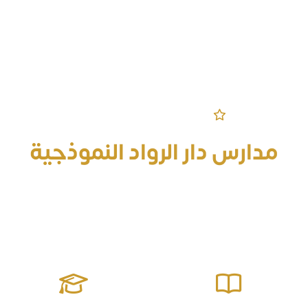
مرحباً بكم في الموقع الرسمي
مدارس دار الرواد النموذجية
قادرة على إعداد جيل منافس على الصدارة معزز للقيم مؤثر في
مجتمعه يمتلك المهارات الحياتية وصولاً للتميز والإبداع ومواجهة
التحديات