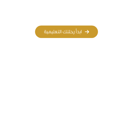
المسار الأهلي
المسار العالمي
ابدأ رحلتك التعليمية