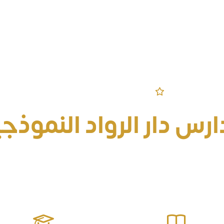
مرحباً بكم في الموقع الرسمي
رس دار الرواد النموذج
 جيل منافس على الصدارة معزز للقيم مؤثر في مجتمعه 
الحياتية وصولاً للتميز والإبداع ومواجهة التحديات