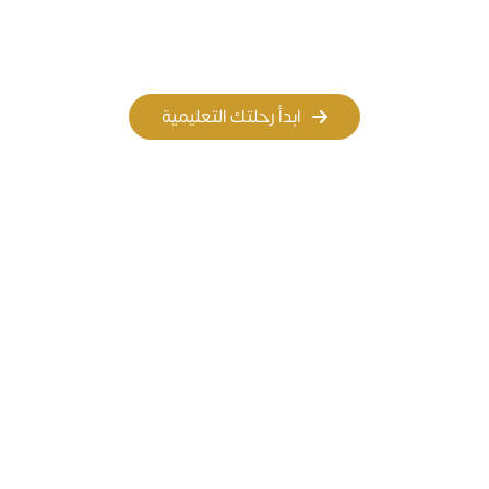
المسار الأهلي
المسار العالمي
ابدأ رحلتك التعليمية