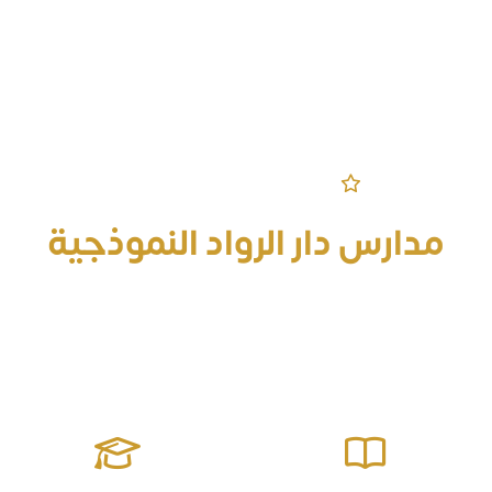
مرحباً بكم في الموقع الرسمي
مدارس دار الرواد النموذجية
قادرة على إعداد جيل منافس على الصدارة معزز للقيم مؤثر في
مجتمعه يمتلك المهارات الحياتية وصولاً للتميز والإبداع ومواجهة
التحديات