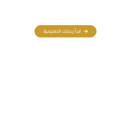
المسار الأهلي
المسار العالمي
ابدأ رحلتك التعليمية