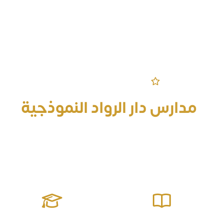
مرحباً بكم في الموقع الرسمي
مدارس دار الرواد النموذجية
قادرة على إعداد جيل منافس على الصدارة معزز للقيم مؤثر في
مجتمعه يمتلك المهارات الحياتية وصولاً للتميز والإبداع ومواجهة
التحديات