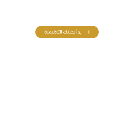
المسار الأهلي
المسار العالمي
ابدأ رحلتك التعليمية