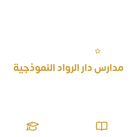
مرحباً بكم في الموقع الرسمي
مدارس دار الرواد النموذجية
قادرة على إعداد جيل منافس على الصدارة معزز للقيم مؤثر في
مجتمعه يمتلك المهارات الحياتية وصولاً للتميز والإبداع ومواجهة
التحديات