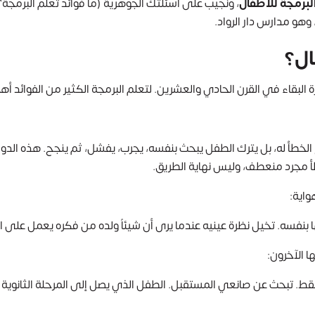
لبرمجة للأطفال
، ونجيب على أسئلتك الجوهرية (ما فوائد تعلم البرمج
هو مدارس دار الرواد.
ال؟
ارة البقاء في القرن الحادي والعشرين. لتعلم البرمجة الكثير من الفوائد أه
ح الخطأ له، بل يترك الطفل يبحث بنفسه، يجرب، يفشل، ثم ينجح. هذه الد
خطأ مجرد منعطف، وليس نهاية الطريق.
واية:
سه. تخيل نظرة عينيه عندما يرى أن شيئاً ولده من فكره يعمل على ا
ا الآخرون:
قط. تبحث عن صانعي المستقبل. الطفل الذي يصل إلى المرحلة الثانوية