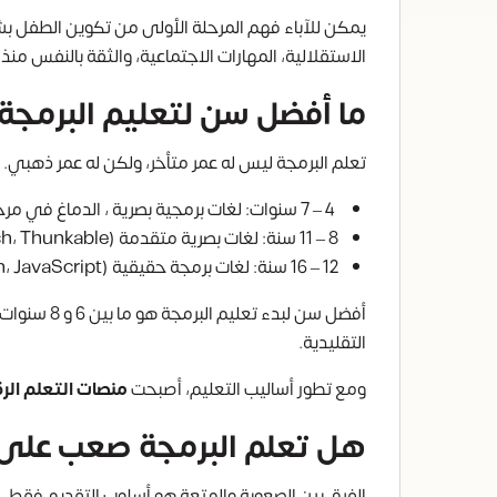
يمكن للآباء فهم المرحلة الأولى من تكوين الطفل 
الاستقلالية، المهارات الاجتماعية، والثقة بالنفس منذ 
ما أفضل سن لتعليم البرمجة
تعلم البرمجة ليس له عمر متأخر، ولكن له عمر ذهبي. 
4 – 7 سنوات: لغات برمجية بصرية ، الدماغ في مرحلة تكوين أنماط التفكير المنطقي.
8 – 11 سنة: لغات بصرية متقدمة (Scratch، Thunkable) القدرة على الربط بين السبب والنتيجة تصل ذروتها.
12 – 16 سنة: لغات برمجة حقيقية (Python، JavaScript) مستوى التجريد والتفكير المجرد يكتمل.
أفضل سن ل
التقليدية.
ومع تطور أساليب التعليم، أصبحت
منصات التعلم الر
هل تعلم البرمجة صعب على 
الفرق بين الصعوبة والمتعة هو أسلوب التقديم فقط. ا