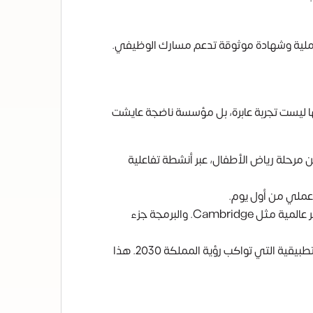
لية وشهادة موثوقة تدعم مسارك الوظيفي.
اطئ بجدة نموذجاً يستحق الاهتمام. فهي تأسست عام 1428هـ، وهذا يعني أنها ليست تجربة عابرة، بل مؤسسة ناضجة عايشت
ن مرحلة رياض الأطفال، عبر أنشطة تفاعلية
عملي من أول يوم.
مسار دولي متكامل باللغة الإنجليزية: تدرس فيه المواد العلمية (الرياضيات والعلوم) باللغة الإنجليزية، بما يتوافق مع معايير عالمية مثل Cambridge. والبرمجة جزء
التركيز على الذكاء الاصطناعي والبرمجة الحديثة: لا تكتفي المدرسة بتعليم لغات البرمجة القديمة، بل تركز على البرمجة التطبيقية التي تواكب رؤية المملكة 2030. هذا