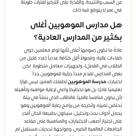
عن السبب والنتيجة، والقدرة على التركيز لفترات طويلة
في عمر لا يتوقع فيه ذلك.
هل مدارس الموهوبين أغلى
بكثير من المدارس العادية؟
عادةً ما تكون رسومها أعلى لأنها توفر معلمين ذوي
كفاءات عالية، وفصولاً أقل كثافة عددياً (عدد قليل من
الطلاب في الفصل)، وتجهيزات معامل متطورة. لكن
بعض المدارس تقدم منحاً جزئية للموهوبين جداً.
اختيارك
مدرسة الموهوبين
لطفلك المميز، ليس قرارًا
تعليميًا عاديًا، بل هو تخطيط واعي لرعاية مواهبه وتأهيله
لأن يكون منافساً عالمياً، فالطالب الذي ينشأ في بيئة
تحتضن تميزه، وتُخرجه من برامج رعاية الموهوبين وهو
يحمل أدوات بحث وتحليل، سيكون بطبيعة الحال أقدر
على اجتياز أصعب الاختبارات، والمنافسة على مقاعد
الجامعات العالمية الكبرى، ومواجهة تحديات مستقبل لم